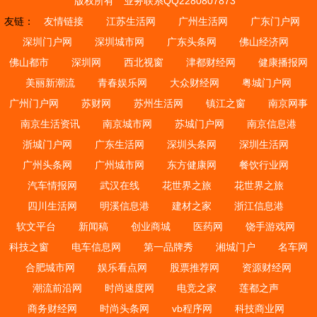
版权所有
业务联系QQ2280807873
友链：
友情链接
江苏生活网
广州生活网
广东门户网
深圳门户网
深圳城市网
广东头条网
佛山经济网
佛山都市
深圳网
西北视窗
津都财经网
健康播报网
美丽新潮流
青春娱乐网
大众财经网
粤城门户网
广州门户网
苏财网
苏州生活网
镇江之窗
南京网事
南京生活资讯
南京城市网
苏城门户网
南京信息港
浙城门户网
广东生活网
深圳头条网
深圳生活网
广州头条网
广州城市网
东方健康网
餐饮行业网
汽车情报网
武汉在线
花世界之旅
花世界之旅
四川生活网
明溪信息港
建材之家
浙江信息港
软文平台
新闻稿
创业商城
医药网
饶手游戏网
科技之窗
电车信息网
第一品牌秀
湘城门户
名车网
合肥城市网
娱乐看点网
股票推荐网
资源财经网
潮流前沿网
时尚速度网
电竞之家
莲都之声
商务财经网
时尚头条网
vb程序网
科技商业网