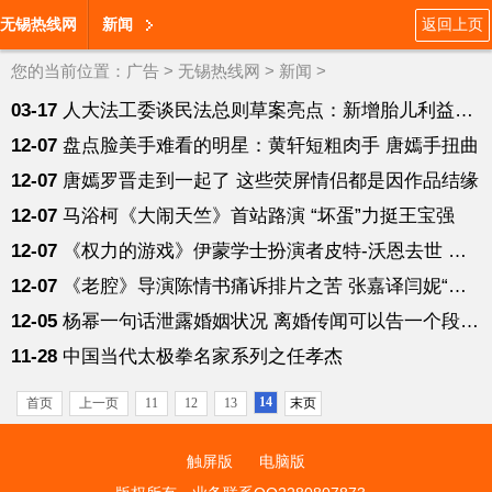
无锡热线网
新闻
返回上页
您的当前位置：
广告
>
无锡热线网
>
新闻
>
03-17
人大法工委谈民法总则草案亮点：新增胎儿利益保护规定等
12-07
盘点脸美手难看的明星：黄轩短粗肉手 唐嫣手扭曲
12-07
唐嫣罗晋走到一起了 这些荧屏情侣都是因作品结缘
12-07
马浴柯《大闹天竺》首站路演 “坏蛋”力挺王宝强
12-07
《权力的游戏》伊蒙学士扮演者皮特-沃恩去世 享年93岁
12-07
《老腔》导演陈情书痛诉排片之苦 张嘉译闫妮“发声”助力
12-05
杨幂一句话泄露婚姻状况 离婚传闻可以告一个段落了
11-28
中国当代太极拳名家系列之任孝杰
14
首页
上一页
11
12
13
末页
触屏版
电脑版