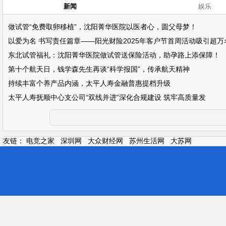
新闻
娱乐
做试管“免费取卵移植”，沈阳菁华医院以医者心，圆父母梦！
以爱为名 书写责任篇章——阳光财险2025年客户节首周活动吸引超万
东北试管福礼：沈阳菁华医院做试管送保险活动，助孕路上添保障！
第十个航天日，钱学森先生再谈“科学报国”，传承航天精神
持续丰富个养产品内涵，太平人寿金融普惠提档升级
太平人寿抚顺中心支公司“双线并进”深化合规建设 筑牢高质量发
友链：
电竞之家
深圳网
大众财经网
苏州生活网
大苏网