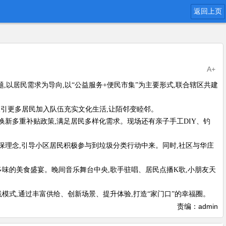
返回上页
A+
题,以居民需求为导向,以“公益服务+便民市集”为主要形式,联合辖区共建
吸引更多居民加入队伍充实文化生活,让陌邻变睦邻。
新多重补贴政策,满足居民多样化需求。现场还有亲子手工DIY、钓
保理念,引导小区居民积极参与到垃圾分类行动中来。同时,社区与华庄
多味的美食盛宴。晚间音乐舞台中央,歌手驻唱、居民点播K歌,小朋友天
践模式,通过丰富供给、创新场景、提升体验,打造“家门口”的幸福圈。
责编：admin