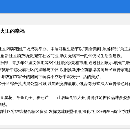
烟火里的幸福
和韵社区阅读花园广场成功举办。本届邻里生活节以“美食美刻 乐居和韵”为主
以创新社区消费场景,繁荣社区商业,助力无锡市一刻钟便民生活圈建设。
乐部、青少年邻里文体汇等8个社团纷纷亮相市集,通过社团展示与推广,
声笑语中感受着社区的温暖与关怀,以旧换新摊位前志愿者向居民宣传家电换
小朋友们在家长的陪同下玩得不亦乐乎沉浸于生活的美好。
经开区综合执法局公益出摊,以知识竞赛赢取小礼品等形式深入宣传绿色环
。
、豆腐花、章鱼丸子、糖葫芦……让居民食欲大开,纷纷驻足摊位品味多姿
围感。
社区将继续整合辖区资源,发挥党建联盟作用,深化“社区+邻里+商业”实