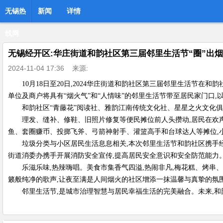
无锡热
新闻
详情
线网
无锡经开区:华庄街道和韵社区第三届邻里生活节“圈”出
2024-11-04 17:36
来源:
10月18日至20日,2024华庄街道和韵社区第三届邻里生活节在
单位及商户将具有“烟火气”和“人情味”的邻里生活节带至居民家门口,
和韵社区“青藤花”阅读社、雅韵江南传统文化社、星星之火文化俱
理发、缝补、修鞋、旧照片修复等便民摊位前人头攒动,居民在欢
鱼、套圈赚币、投掷飞斧、弓箭神射手、灌篮高手和台球达人等摊位,
垃圾分类与小区居民生活息息相关,本次邻里生活节和韵社区携手
街道消委办携手开展消防安全宣传,提高居民安全意识和安全防范能力
乐滋乐味,热辣嗨唱。美食市集香气四溢,热闹非凡,梅花糕、烤串
籁般纯净的歌声,让夜至满是人间烟火的社区增添一抹温馨与真挚的氛
邻里生活节,是城市治理智慧与居民幸福生活的完美融合。未来,和韵