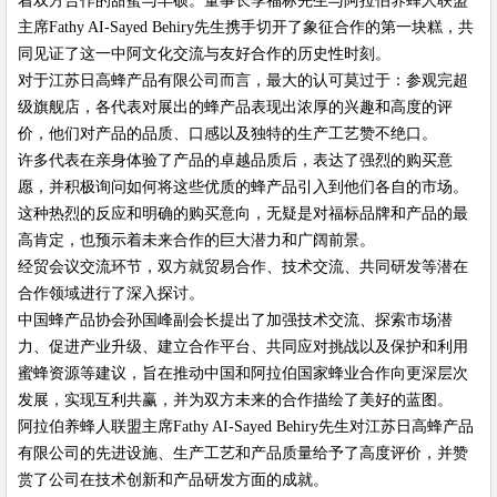
着双方合作的甜蜜与丰硕。董事长季福标先生与阿拉伯养蜂人联盟
主席Fathy AI-Sayed Behiry先生携手切开了象征合作的第一块糕，共
同见证了这一中阿文化交流与友好合作的历史性时刻。
对于江苏日高蜂产品有限公司而言，最大的认可莫过于：参观完超
级旗舰店，各代表对展出的蜂产品表现出浓厚的兴趣和高度的评
价，他们对产品的品质、口感以及独特的生产工艺赞不绝口。
许多代表在亲身体验了产品的卓越品质后，表达了强烈的购买意
愿，并积极询问如何将这些优质的蜂产品引入到他们各自的市场。
这种热烈的反应和明确的购买意向，无疑是对福标品牌和产品的最
高肯定，也预示着未来合作的巨大潜力和广阔前景。
经贸会议交流环节，双方就贸易合作、技术交流、共同研发等潜在
合作领域进行了深入探讨。
中国蜂产品协会孙国峰副会长提出了加强技术交流、探索市场潜
力、促进产业升级、建立合作平台、共同应对挑战以及保护和利用
蜜蜂资源等建议，旨在推动中国和阿拉伯国家蜂业合作向更深层次
发展，实现互利共赢，并为双方未来的合作描绘了美好的蓝图。
阿拉伯养蜂人联盟主席Fathy AI-Sayed Behiry先生对江苏日高蜂产品
有限公司的先进设施、生产工艺和产品质量给予了高度评价，并赞
赏了公司在技术创新和产品研发方面的成就。