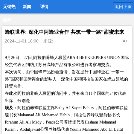
无锡热
新闻
详情
返回上页
线网
蜂联世界: 深化中阿蜂业合作 共筑一带一路”甜蜜未来
2024-11-01 16:00
来源:
A+
9月26日—27日,阿拉伯养蜂人联盟ARAB BEEKEEPERS UNION国际
经贸代表团到访江苏日高蜂产品有限公司进行考察与交流。
本次访问，由中国蜂产品协会邀请，旨在提升中国蜂业在“一带一
路”国家和国际舞台的影响力，深化中国和阿拉伯国家在蜂业领域的
经贸合作。
在此次阿拉伯养蜂人联盟的访问中，共有来自11个国家的24位代表
出席。分别是：
埃及：
阿拉伯养蜂联盟主席Fathy AI-Sayed Behiry，阿拉伯养蜂联盟
秘书长Mohamad Ali Mohamed Habib，阿拉伯养蜂联盟前秘书长
Ibrahim Ali Ali Mady，Peace公司养蜂场代表Hesham Mohamad
Karim，Abduljawad公司养蜂场代表Younis Mahmoud Abd EI Lattif