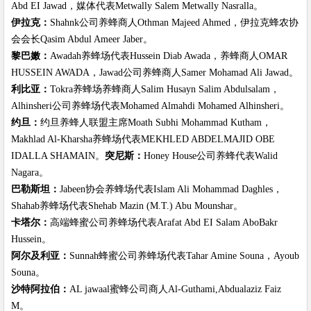
Abd EI Jawad，媒体代表Metwally Salem Metwally Nasralla。
伊拉克：
Shahnk公司养蜂商人Othman Majeed Ahmed，伊拉克蜂农协
会会长Qasim Abdul Ameer Jaber。
黎巴嫩：
Awadah养蜂场代表Hussein Diab Awada，养蜂商人OMAR
HUSSEIN AWADA，Jawad公司养蜂商人Samer Mohamad Ali Jawad。
利比亚：
Tokra养蜂场养蜂商人Salim Husayn Salim Abdulsalam，
Alhinsheri公司养蜂场代表Mohamed Almahdi Mohamed Alhinsheri。
约旦：
约旦养蜂人联盟主席Moath Subhi Mohammad Kutham，
Makhlad Al-Kharsha养蜂场代表MEKHLED ABDELMAJID OBE
IDALLA SHAMAIN。
突尼斯：
Honey House公司养蜂代表Walid
Nagara。
巴勒斯坦：
Jabeen协会养蜂场代表Islam Ali Mohammad Daghles，
Shahab养蜂场代表Shehab Mazin (M.T.) Abu Mounshar。
卡塔尔：
高端蜂蜜公司养蜂场代表Arafat Abd EI Salam AboBakr
Hussein。
阿尔及利亚：
Sunnah蜂蜜公司养蜂场代表Tahar Amine Souna，Ayoub
Souna。
沙特阿拉伯：
AL jawaal蜜蜂公司商人Al-Guthami,Abdualaziz Faiz
M。