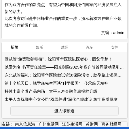
作为双方合作的新亮点，有望为中国和阿拉伯国家的经济发展注入
新的活力。
此次考察访问是中阿蜂业合作的重要一步，预示着双方在蜂产业领
域的合作前景广阔。
责编：admin
新闻
娱乐
财经
汽车
女性
做试管“免费取卵移植”，沈阳菁华医院以医者心，圆父母梦！
以爱为名 书写责任篇章——阳光财险2025年客户节首周活动吸引超万名客户参
东北试管福礼：沈阳菁华医院做试管送保险活动，助孕路上添保障！
第十个航天日，钱学森先生再谈“科学报国”，传承航天精神
持续丰富个养产品内涵，太平人寿金融普惠提档升级
太平人寿抚顺中心支公司“双线并进”深化合规建设 筑牢高质量发
进入该频道
友链：
南京信息港
广州生活网
江苏生活网
苏财网
商务财经网