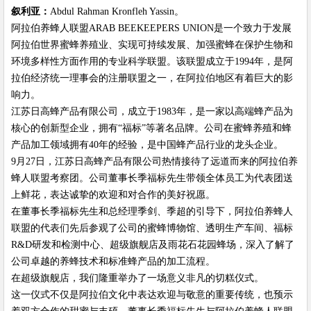
叙利亚：
Abdul Rahman Kronfleh Yassin。
阿拉伯养蜂人联盟ARAB BEEKEEPERS UNION是一个致力于发展
阿拉伯世界蜜蜂养殖业、实现可持续发展、加强蜜蜂在保护生物和
环境多样性方面作用的专业科学联盟。该联盟成立于1994年，是阿
拉伯经济统一理事会的注册联盟之一，在阿拉伯地区有着巨大的影
响力。
江苏日高蜂产品有限公司，成立于1983年，是一家以高端蜂产品为
核心的创新型企业，拥有“福标”等著名品牌。公司在蜜蜂养殖和蜂
产品加工领域拥有40年的经验，是中国蜂产品行业的龙头企业。
9月27日，江苏日高蜂产品有限公司热情接待了远道而来的阿拉伯养
蜂人联盟考察团。公司董事长季福标先生带领全体员工为代表团送
上鲜花，表达诚挚的欢迎和对合作的美好祝愿。
在董事长季福标先生和总经理季剑、季超的引导下，阿拉伯养蜂人
联盟的代表们先后参观了公司的蜜蜂博物馆、透明生产车间、福标
R&D研发和检测中心、超级旗舰店及雨花石花园蜂场，深入了解了
公司卓越的养蜂技术和标准蜂产品的加工流程。
在超级旗舰店，我们隆重举办了一场意义非凡的切糕仪式。
这一仪式不仅是阿拉伯文化中表达欢迎与敬意的重要传统，也预示