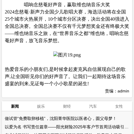
唱响念慈菴好声音，赢取维也纳音乐大奖
2024念慈菴·新声力全国少儿歌唱大赛，海选活动将在全国
25个城市火热展开，10个城市分区决赛，决出全国40强进入
全国总决赛。全国总决赛不仅有千元梦想奖金还有终极大奖
——维也纳音乐之旅，在“世界音乐之都”维也纳，唱响念慈
菴好声音，放飞音乐梦想。
热爱音乐的小朋友们,是时候拿起麦克风自信展现自己的歌
声,让全国听见你们的好声音了。让我们一起期待这场音乐
盛宴的到来,见证每一个小小歌星的诞生!
责编：admin
新闻
娱乐
财经
汽车
女性
做试管“免费取卵移植”，沈阳菁华医院以医者心，圆父母梦！
以爱为名 书写责任篇章——阳光财险2025年客户节首周活动吸引超万名客户参