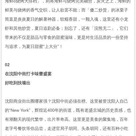
海鲜o烧烤大排档」，则将海鲜与烧烤完美融合，炭火之上，海鲜的
鲜美与烧烤的香气交织，让人欲罢不能；而「傻二炒货」的冰栗子
简直是炎炎夏日的解暑神器，软糯香甜，一颗入魂，这里还有小龙
虾和其他炒货，夏日追剧必备；别忘了，还有「浣熊无二」，它们
带来的不仅是甜品与零食的甜蜜滋味，更是对生活品质的一份坚持
与追求，为夏日甜蜜“上大分”！
02
在沈阳中街打卡味蕾盛宴
好吃到扶墙出
沈阳商业街出圈哪家强？沈阳中街必须在榜。这里被誉沈阳人自己
的“New York”，辉煌近400年的街道，既有老盛京城的历史质感，也
有潮翻天的现代繁华，出片率奇高。这里更是美食的聚集地，百年
老字号餐饮等你品尝，走进官局子胡同、头条胡同，还有百种小吃