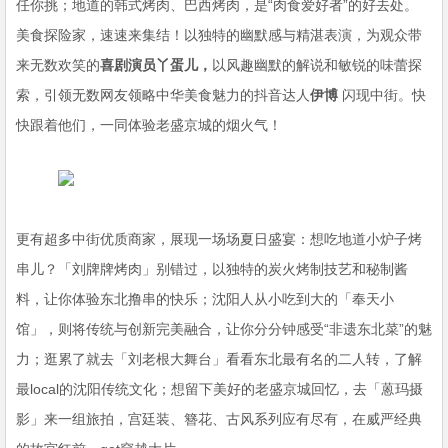
任你挑；地道的韩式烤肉、巴西烤肉，是“肉食爱好者”的好去处。
美食探险家，速速来集结！以独特的幽默感与精湛表演，为观众带
来无数欢笑的
喜剧演员丫蛋儿，
以风趣幽默的解说和敏锐的味蕾探
索，引领无数网友领略中华美食魅力的抖音达人
伊博
闪现中街。快
快跟着他们，一同体验老盛京城的烟火气！
更有超多中街优质商家，展现一场场夏日盛宴：想吃地道小炉子烤
串儿？「刘牌牌烤肉」别错过，以独特的炭火烤制技艺和秘制酱
料，让你体验东北撸串的快乐；沈阳人从小吃到大的「奉天小
馆」，则将传统与创新完美融合，让你分分钟感受“非遗东北菜”的魅
力；逛累了就去「刘老根大舞台」看看东北最有名的二人转，了解
最local的沈阳传统文化；想留下美好的老盛京城回忆，去「蒽玛摄
影」来一组旅拍，宫廷装、簪花、古风系列应有尽有，在威严经典