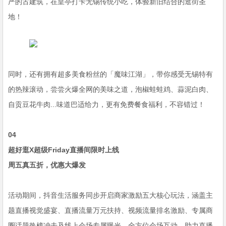
严的古建筑，在皇亭打卡无锡传统小吃，体验新旧结合的逛街圣
地！
同时，还有拥有超多美食粉丝的「魔味江湖」，带你感受无锡特有
的热辣滚动，尝尝火爆全网的美味之道，泡椒蛙蛙鸡、蒜泥白肉、
自贡豆花牛肉...味道巴适给力，更有免费餐食福利，不容错过！
04
超好逛X超级Friday直播间限时上线
周五真五折，优惠大爆发
活动期间，抖音生活服务同步开启商家激励五大核心玩法，涵盖主
题直播视觉盛宴、直播流量万元扶持、视频流量排名激励、专属商
圈话题热榜冲击及线上会场专属曝光，全方位会场互动，助力直播