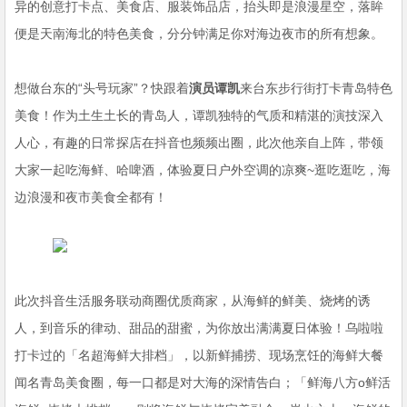
异的创意打卡点、美食店、服装饰品店，抬头即是浪漫星空，落眸
便是天南海北的特色美食，分分钟满足你对海边夜市的所有想象。
想做台东的“头号玩家”？快跟着
演员谭凯
来台东步行街打卡青岛特色
美食！作为土生土长的青岛人，谭凯独特的气质和精湛的演技深入
人心，有趣的日常探店在抖音也频频出圈，此次他亲自上阵，带领
大家一起吃海鲜、哈啤酒，体验夏日户外空调的凉爽~逛吃逛吃，海
边浪漫和夜市美食全都有！
此次抖音生活服务联动商圈优质商家，从海鲜的鲜美、烧烤的诱
人，到音乐的律动、甜品的甜蜜，为你放出满满夏日体验！乌啦啦
打卡过的「名超海鲜大排档」，以新鲜捕捞、现场烹饪的海鲜大餐
闻名青岛美食圈，每一口都是对大海的深情告白；「鲜海八方o鲜活