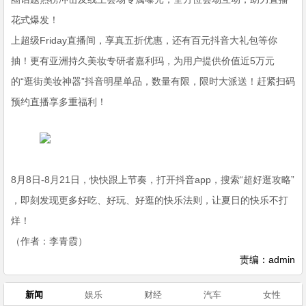
花式爆发！
上超级Friday直播间，享真五折优惠，还有百元抖音大礼包等你
抽！更有亚洲持久美妆专研者嘉利玛，为用户提供价值近5万元
的“逛街美妆神器”抖音明星单品，数量有限，限时大派送！赶紧扫码
预约直播享多重福利！
8月8日-8月21日，快快跟上节奏，打开抖音app，搜索“超好逛攻略”
，即刻发现更多好吃、好玩、好逛的快乐法则，让夏日的快乐不打
烊！
（作者：李青霞）
责编：admin
新闻
娱乐
财经
汽车
女性