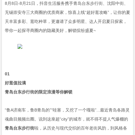
8月8日-8月21日，抖音生活服务携手青岛台东步行街、沈阳中街、
无锡崇安寺三大商圈的优质商家，惊喜上线“超好逛攻略”，让你的夏
天丰富多彩、逛吃种草，更邀请了众多明星、达人开启夏日探索，
带你一起探寻商圈内的隐藏美好，解锁缤纷盛夏~
01
好逛值拉满
青岛台东步行街的限定浪漫等你解锁
“鲁A济南车，鲁B青岛的”“哇塞，又挖了一个嘎啦”...最近青岛各路灵
魂曲目频频出圈。说到这座超“city”的城市，就不得不提人气爆棚的
青岛台东步行街
啦，从历史与现代交织的百年老街风韵，到风格各