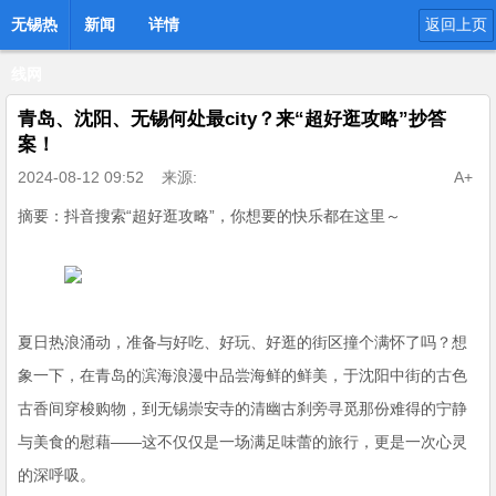
无锡热
新闻
详情
返回上页
线网
青岛、沈阳、无锡何处最city？来“超好逛攻略”抄答
案！
2024-08-12 09:52
来源:
A+
摘要：抖音搜索“超好逛攻略”，你想要的快乐都在这里～
夏日热浪涌动，准备与好吃、好玩、好逛的街区撞个满怀了吗？想
象一下，在青岛的滨海浪漫中品尝海鲜的鲜美，于沈阳中街的古色
古香间穿梭购物，到无锡崇安寺的清幽古刹旁寻觅那份难得的宁静
与美食的慰藉——这不仅仅是一场满足味蕾的旅行，更是一次心灵
的深呼吸。