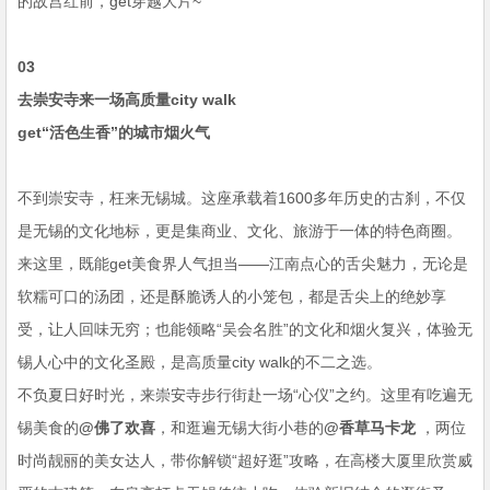
的故宫红前，get穿越大片~
03
去崇安寺来一场高质量city walk
get“活色生香”的城市烟火气
不到崇安寺，枉来无锡城。这座承载着1600多年历史的古刹，不仅
是无锡的文化地标，更是集商业、文化、旅游于一体的特色商圈。
来这里，既能get美食界人气担当——江南点心的舌尖魅力，无论是
软糯可口的汤团，还是酥脆诱人的小笼包，都是舌尖上的绝妙享
受，让人回味无穷；也能领略“吴会名胜”的文化和烟火复兴，体验无
锡人心中的文化圣殿，是高质量city walk的不二之选。
不负夏日好时光，来崇安寺步行街赴一场“心仪”之约。这里有吃遍无
锡美食的
@佛了欢喜
，和逛遍无锡大街小巷的
@香草马卡龙
，两位
时尚靓丽的美女达人，带你解锁“超好逛”攻略，在高楼大厦里欣赏威