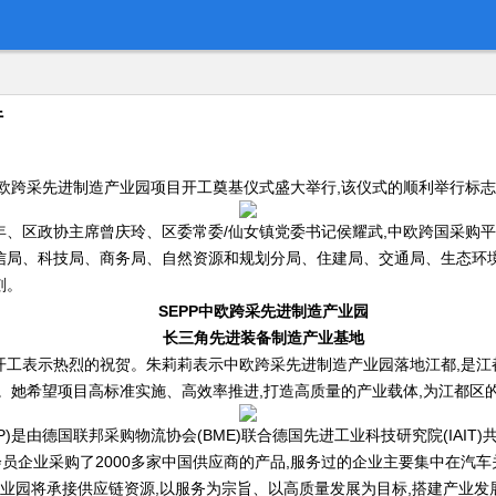
行
P中欧跨采先进制造产业园项目开工奠基仪式盛大举行,该仪式的顺利举行标志
年、区政协主席曾庆玲、区委常委/仙女镇党委书记侯耀武,中欧跨国采购
信局、科技局、商务局、自然资源和规划分局、住建局、交通局、生态环
刻。
SEPP中欧跨采先进制造产业园
长三角先进装备制造产业基地
工表示热烈的祝贺。朱莉莉表示中欧跨采先进制造产业园落地江都,是江都高
。她希望项目高标准实施、高效率推进,打造高质量的产业载体,为江都区
P)是由德国联邦采购物流协会(BME)联合德国先进工业科技研究院(IAI
会员企业采购了2000多家中国供应商的产品,服务过的企业主要集中在
产业园将承接供应链资源,以服务为宗旨、以高质量发展为目标,搭建产业发展