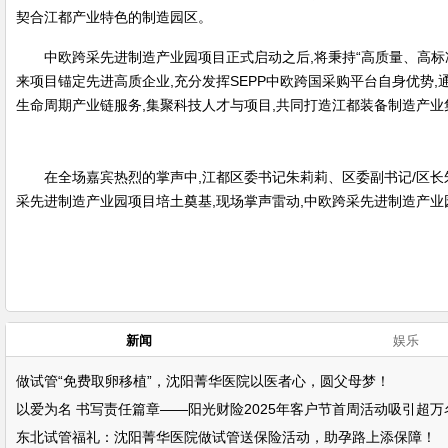
契合江都产业特色的制造园区。
中欧跨采先进制造产业园项目正式启动之后,将秉持“高质量、高标
来项目锚定先进高质企业,充分发挥SEPP中欧跨国采购平台自身优势
生命周期产业链服务,集聚科技人才与项目,共同打造江都装备制造产业
在全场嘉宾热烈的掌声中,江都区委书记朱莉莉、区委副书记/区长
采先进制造产业园项目培土奠基,现场掌声雷动,中欧跨采先进制造产
新闻
娱乐
做试管“免费取卵移植”，沈阳菁华医院以医者心，圆父母梦！
以爱为名 书写责任篇章——阳光财险2025年客户节首周活动吸引超万
东北试管福礼：沈阳菁华医院做试管送保险活动，助孕路上添保障！