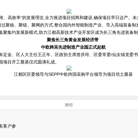
准、高效率”的发展理念,全力推进项目招商和建设,确保项目早日达产。
,通过聚核、聚链、聚网的方式,整合国内外智能制造产业、导入高端装备制
集聚集约发展新模式,助力江都高新技术产业开发区成为长三角先进装备制
聚焦长三角黄金发展经济带
中欧跨采先进制造产业园正式起航
朱定金、区人大主任王正年、区政协主席曾庆玲、区委常委/仙女镇党委书
业园项目开工奠基仪式圆满礼成。
江都区区委领导与SEPP中欧跨国采购平台领导为项目培土奠基
财经
名客户参