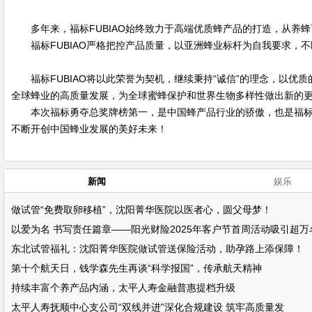
多年来，福标FUBIAO始终致力于高端优质蜂产品的打造，从
福标FUBIAO严格把控产品质量，以亚洲蜂业标杆为自我要求
福标FUBIAO将以此荣誉为契机，继续秉持“诚信”的理念，以
全球蜂业的高质量发展，为全球蜜蜂保护和世界生物多样性做出新的
本次福标勇夺总奖牌榜第一，是中国蜂产品行业的骄傲，也是福标F
不断开创中国蜂业发展的美好未来！
新闻
娱乐
做试管“免费取卵移植”，沈阳菁华医院以医者心，圆父母梦！
以爱为名 书写责任篇章——阳光财险2025年客户节首周活动吸引超万
东北试管福礼：沈阳菁华医院做试管送保险活动，助孕路上添保障！
第十个航天日，钱学森先生再谈“科学报国”，传承航天精神
持续丰富个养产品内涵，太平人寿金融普惠提档升级
太平人寿抚顺中心支公司“双线并进”深化合规建设 筑牢高质量发