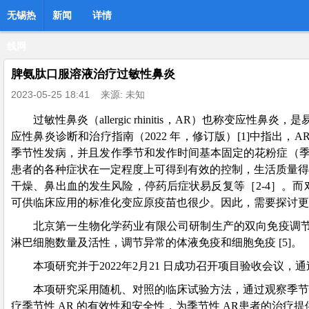
无锡热
新闻
详情
线网
脾氨肽口服溶液治疗过敏性鼻炎
2023-05-25 18:41
来源: 未知
过敏性鼻炎（allergic rhinitis，AR）也称
应性鼻炎诊断和治疗指南（2022 年，修订版）[1]中指出
季节性发病，并且发作季节和发作时间基本固定的花粉症（季
患者的各种症状在一定程度上可得到有效的控制，生活质量得
干燥、鼻出血的发生风险，停药后症状易反复等［2-4］。
可供临床应用的标准化变应原疫苗也很少。因此，需要探讨更
北京第一生物化学药业有限公司研制生产的双向免疫调节
淋巴细胞数量及活性，调节异常的体液免疫和细胞免疫 [5]。
本项研究并于2022年2月21 日成功召开项目验收会议
本项研究采用随机、对照的临床试验方法，通过观察季节
疗季节性 AR 的有效性和安全性，为季节性 AR患者的治疗