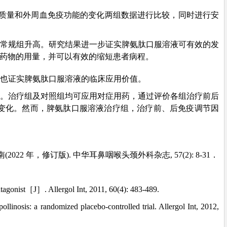
生活质量和外周血免疫功能的变化两组数据进行比较，同时进行安
A较常规组升高。研究结果进一步证实脾氨肽口服溶液可有效的发
类药物的用量，并可以有效的缩短患者病程。
也证实脾氨肽口服溶液的临床应用价值。
照组。治疗组及对照组均可应用对症用药，通过评价各组治疗前后
变化。然而，脾氨肽口服溶液治疗组，治疗前、后免疫调节因
，修订版). 中华耳鼻咽喉头颈外科杂志, 57(2): 8-31．
ntagonist［J］. Allergol Int, 2011, 60(4): 483-489.
llinosis: a randomized placebo-controlled trial. Allergol Int, 2012,