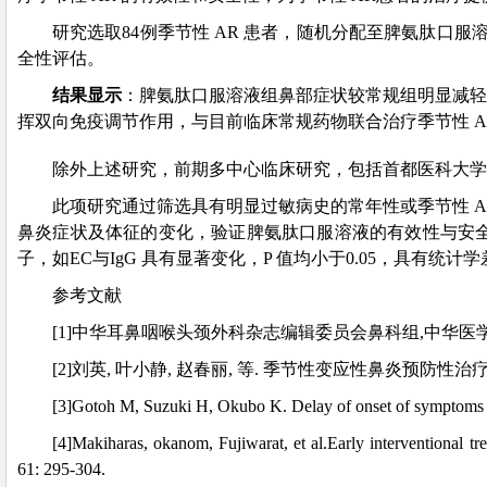
研究选取84例季节性 AR 患者，随机分配至脾氨肽
全性评估。
结果显示
：脾氨肽口服溶液组鼻部症状较常规组明显减轻
挥双向免疫调节作用，与目前临床常规药物联合治疗季节性 
除外上述研究，前期多中心临床研究，包括首都医科大学
此项研究通过筛选具有明显过敏病史的常年性或季节性 A
鼻炎症状及体征的变化，验证脾氨肽口服溶液的有效性与安
子，如EC与IgG 具有显著变化，P 值均小于0.05，具有
参考文献
[1]中华耳鼻咽喉头颈外科杂志编辑委员会鼻科组,中华医学会耳
[2]刘英, 叶小静, 赵春丽, 等. 季节性变应性鼻炎预防性治疗观察［
[3]Gotoh M, Suzuki H, Okubo K. Delay of onset of symptoms of 
[4]Makiharas, okanom, Fujiwarat, et al.Early interventional tr
61: 295-304.