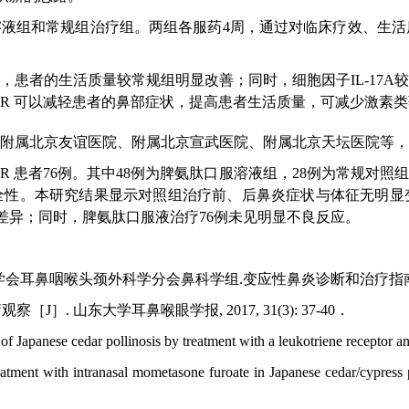
口服溶液组和常规组治疗组。两组各服药4周，通过对临床疗效、
，患者的生活质量较常规组明显改善；同时，细胞因子IL-17
AR 可以减轻患者的鼻部症状，提高患者生活质量，可减少激素
附属北京友谊医院、附属北京宣武医院、附属北京天坛医院等，
R 患者76例。其中48例为脾氨肽口服溶液组，28例为常规对
全性。本研究结果显示对照组治疗前、后鼻炎症状与体征无明显
统计学差异；同时，脾氨肽口服液治疗76例未见明显不良反应。
鼻咽喉头颈外科学分会鼻科学组.变应性鼻炎诊断和治疗指南(2022 年
J］. 山东大学耳鼻喉眼学报, 2017, 31(3): 37-40．
Japanese cedar pollinosis by treatment with a leukotriene receptor a
eatment with intranasal mometasone furoate in Japanese cedar/cypress po