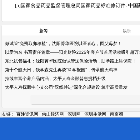
[5]国家食品药品监督管理总局国家药品标准修订件. 中国药品标准, 20
新闻
娱乐
做试管“免费取卵移植”，沈阳菁华医院以医者心，圆父母梦！
以爱为名 书写责任篇章——阳光财险2025年客户节首周活动吸引超万
东北试管福礼：沈阳菁华医院做试管送保险活动，助孕路上添保障！
第十个航天日，钱学森先生再谈“科学报国”，传承航天精神
持续丰富个养产品内涵，太平人寿金融普惠提档升级
太平人寿抚顺中心支公司“双线并进”深化合规建设 筑牢高质量发
友链：
百姓资讯网
佛山经济网
深圳网
深圳生活网
南京圈