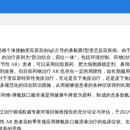
变应性鼻炎，是易感个体接触变应原后由IgE介导的鼻黏膜Ⅰ型变态反应
，AR 的治疗原则为“防治结合，四位一体”，包括环境控制、药物
节性 AR）患者，可以采用抗组胺药、肥大细胞膜稳定剂、鼻
到改善。但目前药物治疗 AR 也存在一定的局限性，如长期服
而对于变应原特异性免疫治疗，无论是舌下免疫治疗，还是皮下
多规范化的综合防治措施，从而能够使患者的各种症状得到长期
药物-脾氨肽口服溶液是用健康牛脾脏为原料，制成的含多肽氨
，通过治疗领域权威专家对项目验收报告的充分论证与评估，于202
性 AR 患者花粉季常规应用脾氨肽口服溶液治疗的临床症状、
提供新的思路。