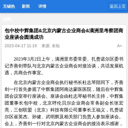
无锡热
新闻
详情
返回上页
线网
包中校中辉集团&北京内蒙古企业商会&满洲里考察团商
业座谈会圆满成功
2023-04-17 11:19
来源: 未知
A+
2023年3月2日上午，满洲里市委常委、扎赉诺尔区委书
记齐善剑带队与北京内蒙古企业商会对接洽谈，共话发展机
遇，共商合作事宜。
在北京内蒙古企业商会执行秘书长杜志琴陪同下，齐善
剑一行首先参观了中辉集团阿南达蒙医医院，随后在中辉集
团会议室举行座谈会。座谈会由杜志琴秘书长主持，中辉集
团董事长包中校，北京呼伦贝尔企业商会常务副会长张宏
亮，三创联盟（北京）科技有限公司董事长王福义，扎赉诺
尔区崔英杰、孙健、武明辉及相关部门负责人参加座谈会。
会上，齐善剑一行对北京内蒙古企业商会的接洽表示感谢，