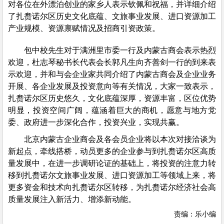
对各位在外漂泊创业的家乡人表示钦佩和祝福，并详细介绍
了扎赉诺尔区历史文化底蕴、文旅事业发展、进口资源加工
产业规模、资源禀赋情况及招商引资政策。
包中校先生对于满洲里市委一行及内蒙古商会表示热烈
欢迎，杜志琴秘书长代表会长郭凡生向齐善剑一行的到来表
示欢迎，并和与会企业家共同介绍了内蒙古商会及企业业务
开展、各企业发展及投资意向等有关情况，大家一致表示，
扎赉诺尔区历史悠久，文化底蕴深厚，资源丰富，区位优势
明显，投资空间广阔，蕴涵着巨大的商机，愿意与地方党
委、政府进一步深化合作，投资兴业，实现共赢。
北京内蒙古企业商会及各会员企业将以本次对接洽谈为
新起点，牵线搭桥，动员更多的企业参与到扎赉诺尔区高质
量发展中，在进一步调研论证的基础上，将投资的注意力转
移到扎赉诺尔文旅事业发展、进口资源加工等领域上来，将
更多资金和技术向扎赉诺尔区转移，为扎赉诺尔经济社会高
质量发展注入新活力、增添新动能。
责编：乐小编