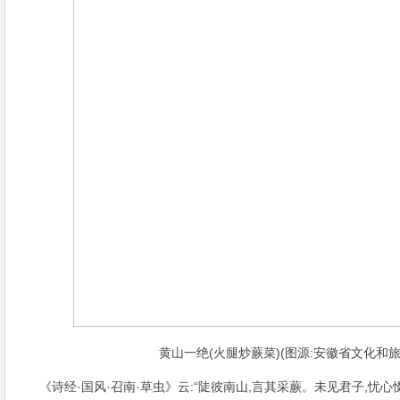
黄山一绝(火腿炒蕨菜)(图源:安徽省文化和旅
《诗经·国风·召南·草虫》云:“陡彼南山,言其采蕨。未见君子,忧心惙