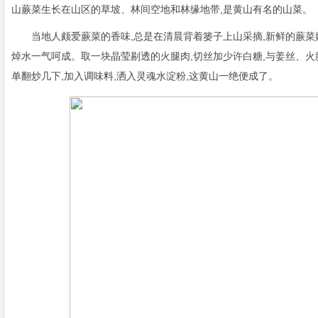
山蕨菜生长在山区的草坡、林间空地和林缘地带,是黄山有名的山菜。
当地人颇爱蕨菜的香味,总是在清晨背着篓子上山采摘,新鲜的蕨菜
焯水一气呵成。取一块晶莹剔透的火腿肉,切丝加少许白糖,与姜丝、火
单翻炒几下,加入调味料,洒入灵魂水淀粉,这黄山一绝便成了。