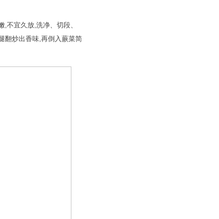
嫩,不宜久放,洗净、切段、
腿翻炒出香味,再倒入蕨菜简