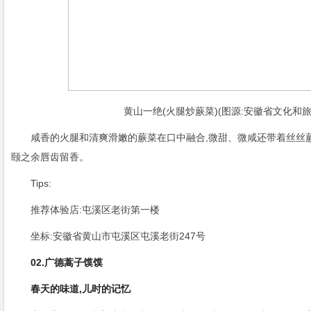
黄山一绝(火腿炒蕨菜)(图源:安徽省文化和旅
咸香的火腿和清爽滑嫩的蕨菜在口中融合,微甜、微咸还带着丝丝
颐之余唇齿留香。
Tips:
推荐体验店:屯溪区老街第一楼
坐标:安徽省黄山市屯溪区屯溪老街247号
02.广德蒿子馍馍
春天的味道,儿时的记忆