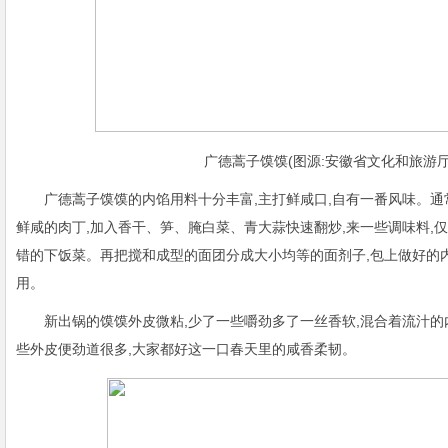
广德蒿子馍馍(图源:安徽省文化和旅游厅
广德蒿子馍馍的内馅用料十分丰富,主打鲜咸口,自有一番风味。
鲜咸的肉丁,加入香干、笋、腌白菜、青大蒜快速翻炒,来一些调味料,
错的下饭菜。再把搅和成型的面团分成大小均等的面剂子,包上做好的
用。
新出锅的馍馍外皮微粘,少了一些嚼劲多了一丝香软,混合着流汁的
些外皮便劲道很多,大家都好这一口春天里的咸香柔韧。