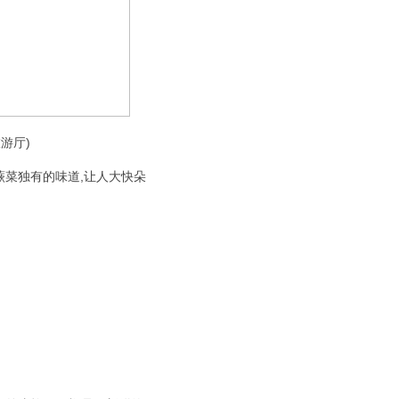
游厅)
蕨菜独有的味道,让人大快朵