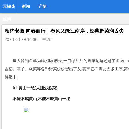
无锡热
新闻
详情
线网
相约安徽·向春而行丨春风又绿江南岸，经典野菜润舌尖
2023-03-29 16:36
来源:
世人皆知鱼羊为鲜,但在春天,一口绿油油的野菜远远超越了鱼肉
香椿、蒿子、蕨菜等各种野菜纷纷冒出了头,其烹饪不需要太多工序,
鲜嫩中。
01.黄山一绝(火腿炒蕨菜)
不能不爬黄山,不能不吃黄山一绝