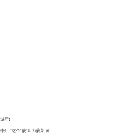
游厅)
惙。”这个“蕨”即为蕨菜,黄