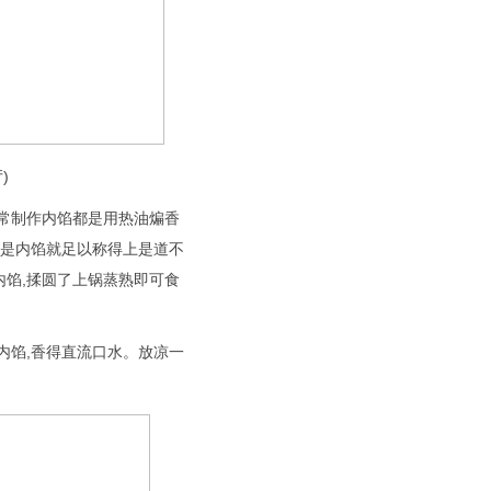
)
通常制作内馅都是用热油煸香
仅是内馅就足以称得上是道不
内馅,揉圆了上锅蒸熟即可食
内馅,香得直流口水。放凉一