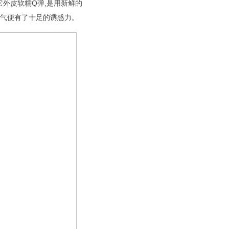
外皮软糯Q弹,是用新鲜的
香气便有了十足的诱惑力。