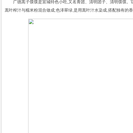
广德蒿子馍馍是宣城特色小吃,又名青团、清明团子、清明馍馍。它
蒿叶榨汁与糯米粉混合做成;色泽翠绿,是用蒿叶汁水染成,搭配独有的