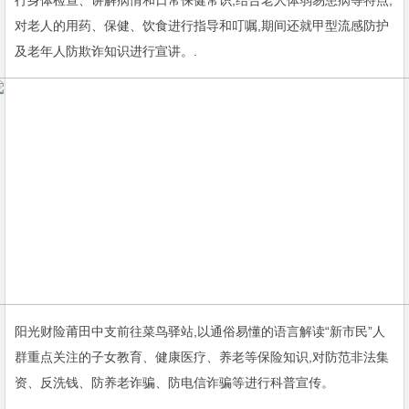
行身体检查、讲解病情和日常保健常识,结合老人体弱易患病等特点,
对老人的用药、保健、饮食进行指导和叮嘱,期间还就甲型流感防护
及老年人防欺诈知识进行宣讲。.
阳光财险莆田中支前往菜鸟驿站,以通俗易懂的语言解读“新市民”人
群重点关注的子女教育、健康医疗、养老等保险知识,对防范非法集
资、反洗钱、防养老诈骗、防电信诈骗等进行科普宣传。