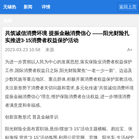
无锡热
新闻
详情
返回上页
线网
共筑诚信消费环境 提振金融消费信心 ——阳光财险扎
实推进3·15消费者权益保护活动
2023-03-23 10:58
来源:
A+
为进一步贯彻以人民为中心的发展思想,落实保险业消费者权益保护
工作,国际消费者权益日之际,阳光财险聚焦“一老一少一新”、边远及
少数民族等重点地区、重点群体,积极开展消费者权益保护宣教活动,
关注新形势下消费者关切问题和需求,多元化传递“共筑诚信消费环境
提振金融消费信心”理念,维护保险消费者合法权益,进一步增强消费
者满意度和幸福感。
创新宣教形式 普及金融常识
阳光财险全面布置职场,悬挂/摆放“3·15”活动主题横幅、易拉宝、张
贴海报,营造“3·15”活动氛围,利用公司官网、官微、阳光车·生活APP