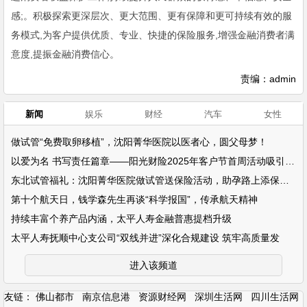
感;。积极探索更深层次、更大范围、更有保障和更可持续有效的服
务模式,为客户提供优质、专业、快捷的保险服务,增强金融消费者满
意度,提振金融消费信心。
责编：admin
新闻
娱乐
财经
汽车
女性
做试管“免费取卵移植”，沈阳菁华医院以医者心，圆父母梦！
以爱为名 书写责任篇章——阳光财险2025年客户节首周活动吸引超万名客户参
东北试管福礼：沈阳菁华医院做试管送保险活动，助孕路上添保障！
第十个航天日，钱学森先生再谈“科学报国”，传承航天精神
持续丰富个养产品内涵，太平人寿金融普惠提档升级
太平人寿抚顺中心支公司“双线并进”深化合规建设 筑牢高质量发
进入该频道
友链：
佛山都市
南京信息港
资源财经网
深圳生活网
四川生活网