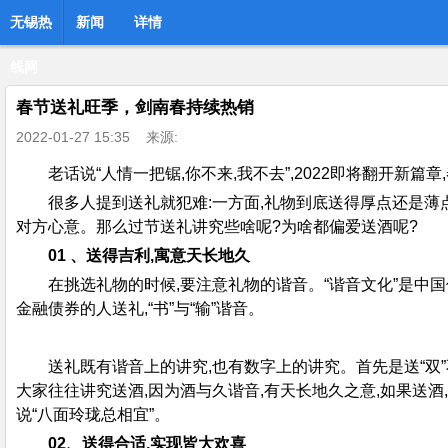
无锡热
新闻
详情
线网
春节送礼旺季，剑南春持续热销
2022-01-27 15:35
来源:
老话说“人情一把锯,你不来,我不去”,2022即将翻开新
很多人提到送礼就犯难:一方面,礼物到底送得厚点还是薄
对方心意。那么过节送礼讲究些啥呢?为啥都偏爱送酒呢?
01 、送得吉利,寓意天长地久
在挑选礼物的时候,要注意礼物的谐音。“谐音文化”是中国传
金融债券的人送礼,“书”与“输”谐音。
送礼既有谐音上的讲究,也有数字上的讲究。首先是送“双”不
大家往往讲究送酒,因为酒与久谐音,有天长地久之意,如果送酒
说“八面玲珑总相宜”。
02、送得合适,实现皆大欢喜