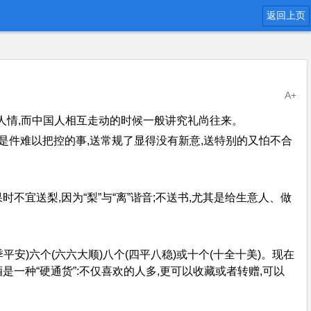
返回上页
A+
一种人情,而中国人相互走动的时候一般讲究礼尚往来。
也是件难以把控的事,送常规了显得没有新意,送特别的又怕不合
不宜送梨,因为“梨”与“离”谐音;不送书,尤其是给生意人、做
安)六个(六六大顺)八个(四平八稳)或十个(十全十美)。现在
一种“硬通货”:不仅喜欢的人多,更可以收藏或者转赠,可以