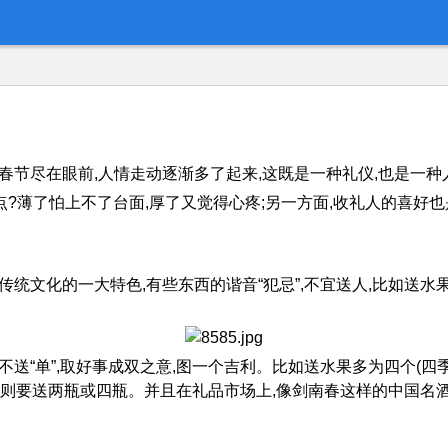
篇章,春节尽在眼前,人情走动逐渐多了起来,这既是一种礼仪,也是
点?薄了怕上不了台面,厚了又觉得心疼;另一方面,收礼人的喜好
统文化的一大特色,有些东西的谐音“犯忌”,不宜送人,比如送水果时
送“单”,取好事成双之意,图一个吉利。比如送水果多为四个(四季平
,则要送两瓶或四瓶。并且在礼品市场上,像剑南春这样的中国名酒是