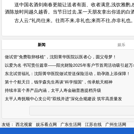
送中国名酒剑南春更能让送者有面、收者满意,浅饮雅酌,
酒陈放时间越久越香。当节日过去,某一天朋友拿出你送的白酒
古人云:“礼尚往来。往而不来,非礼也;来而不往,亦非礼
新闻
娱乐
做试管“免费取卵移植”，沈阳菁华医院以医者心，圆父母梦！
以爱为名 书写责任篇章——阳光财险2025年客户节首周活动吸引超万
东北试管福礼：沈阳菁华医院做试管送保险活动，助孕路上添保障！
第十个航天日，钱学森先生再谈“科学报国”，传承航天精神
持续丰富个养产品内涵，太平人寿金融普惠提档升级
太平人寿抚顺中心支公司“双线并进”深化合规建设 筑牢高质量发
友链：
西北视窗
娱乐看点网
广东生活网
江苏在线
广州生活网