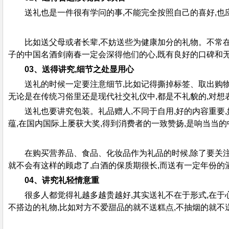
送礼也是一件很有学问的事,不能完全按照自己的喜好,也应
比如送父母或者长辈,不妨送些为健康加分的礼物。不常
子的中国名酒剑南春一定会深得他们的心,既有良好的口碑和无
03、送得讲究,细节之处显用心
送礼的时候一定要注意细节,比如记得撕掉标签、取出购物
无论是在传统习俗里还是现代社交礼仪中,都是不礼貌的,对想
送礼也要讲究包装。礼品赠人,不同于自用,好的内容重要
蕴,在国内国际上屡获大奖,得到消费者的一致赞扬,是响当当
在购买营养品、食品、化妆品作为礼品的时候,除了要关注
就不会有这样的顾虑了,白酒的保质期很长,而送有一定年份的
04、讲究礼轻情意重
很多人都觉得礼越多越贵越好,其实送礼不在于形式,在于
不搭边的礼物,比如对方不爱甜品的就不送糕点,不抽烟的就不