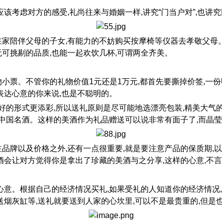
该考虑对方的感受,礼尚往来与婚姻一样,讲究“门当户对”,也讲
在家陪伴父母的子女,有能力的不妨购买按摩椅等仪器去孝敬父母
可挑剔的品质,也能一起欢饮几杯,可谓两全齐美。
小票。不管你的礼物价值1元还是1万元,都首先要撕掉价签,一
表达心意的你来说,也是不聪明的。
,好的形式更添彩,所以送礼原则是尽可能地选漂亮包装,精美大气
的中国名酒。这样的美酒作为礼品赠送可以说非常有面子了,而晶
品牌以及价格之外,还有一点很重要,就是要注意产品的保质期,
酒会让对方觉得你是拿出了珍藏的美酒与之分享,这样的心意,不言
心意。根据自己的经济情况买礼,如果受礼的人知道你的经济情况
送烟灰缸等,送礼就要送到人家的心坎里,可以不是最贵重的,但是